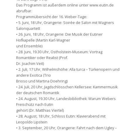
Das Programm ist außerdem online unter www.eutin.de
abrufbar.
Programmübersicht der 16. Weber-Tage:
• 5. Juni, 18 Uhr, Orangerie: Soirée de Salon mit Wagners
Salonquartett
• 26. Juni, 18 Uhr, Orangerie: Die Musik der Eutiner
Hofkapelle (Martin Karl-Wagner
und Ensemble)
• 28. Juni, 19.30 Uhr, Ostholstein-Museum: Vortrag
Romantiker oder Realist (Prof.
Dr. Joachim Veit)
• 2. Juli, 17 Uhr, Wilhelmshöhe: Alla turca – Türkenopern und
andere Exotica (Trio
Brioso und Martina Doehring)
• 24. Juli, 20 Uhr, Jagdschlösschen Kellersee: Kammermusik
der deutschen Romantik
• 24. August, 19.30 Uhr, Landesbibliothek: Warum Webers
Freischütz nach Eutin
gehört (Dr. Matthias Viertel)
• 28. August, 18 Uhr, Schloss Eutin: Klavierabend mit
Leopoldo Lipstein
• 3. September, 20 Uhr, Orangerie: Fahrt nach dem Ugley –