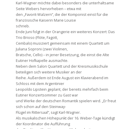
Karl-Wagner möchte dabei besonders die unterhaltsame
Seite Webers hervorheben – etwa mit
den „Favorit-Walzern“, die der Komponist einst für die
französische Kaiserin Marie Louise
schrieb.
Ende Juni folgt in der Orangerie ein weiteres Konzert: Das
Trio Brioso (Flöte, Fagott,
Cembalo) musiziert gemeinsam mit einem Quartett um
Juliana Soproni (zwei Violinen,
Bratsche, Cello) – in jener Besetzung, die einst die Alte
Eutiner Hofkapelle ausmachte.
Neben dem Salon Quartett und der Kreismusikschule
beteiligen sich weitere Musiker an der
Reihe. Außerdem ist Ende August ein Klavierabend im
Schloss mit dem Argentinier
Leopoldo Lipstein geplant, der bereits mehrfach beim
Eutiner Konzertsommer zu Gast war
und Werke der deutschen Romantik spielen wird. „Er freut
sich schon auf den Steinway-
Flügel im Rittersaal“, sagt Karl-Wagner.
Als musikalischen Höhepunkt der 16. Weber-Tage kündigt
der Koordinator die Aufführung