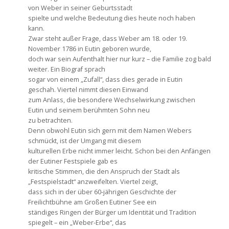
von Weber in seiner Geburtsstadt
spielte und welche Bedeutung dies heute noch haben
kann.
Zwar steht außer Frage, dass Weber am 18. oder 19.
November 1786 in Eutin geboren wurde,
doch war sein Aufenthalt hier nur kurz – die Familie zog bald
weiter. Ein Biograf sprach
sogar von einem „Zufall“, dass dies gerade in Eutin
geschah. Viertel nimmt diesen Einwand
zum Anlass, die besondere Wechselwirkung zwischen
Eutin und seinem berühmten Sohn neu
zu betrachten.
Denn obwohl Eutin sich gern mit dem Namen Webers
schmückt, ist der Umgang mit diesem
kulturellen Erbe nicht immer leicht. Schon bei den Anfängen
der Eutiner Festspiele gab es
kritische Stimmen, die den Anspruch der Stadt als
„Festspielstadt“ anzweifelten. Viertel zeigt,
dass sich in der über 60-jährigen Geschichte der
Freilichtbühne am Großen Eutiner See ein
ständiges Ringen der Bürger um Identität und Tradition
spiegelt – ein „Weber-Erbe“, das