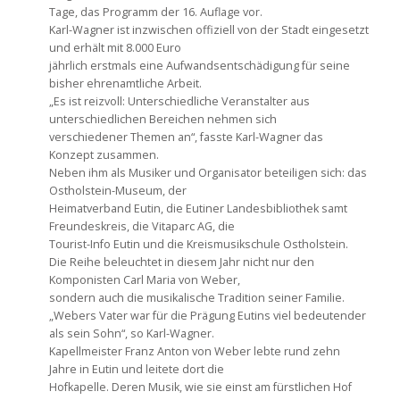
Tage, das Programm der 16. Auflage vor.
Karl-Wagner ist inzwischen offiziell von der Stadt eingesetzt
und erhält mit 8.000 Euro
jährlich erstmals eine Aufwandsentschädigung für seine
bisher ehrenamtliche Arbeit.
„Es ist reizvoll: Unterschiedliche Veranstalter aus
unterschiedlichen Bereichen nehmen sich
verschiedener Themen an“, fasste Karl-Wagner das
Konzept zusammen.
Neben ihm als Musiker und Organisator beteiligen sich: das
Ostholstein-Museum, der
Heimatverband Eutin, die Eutiner Landesbibliothek samt
Freundeskreis, die Vitaparc AG, die
Tourist-Info Eutin und die Kreismusikschule Ostholstein.
Die Reihe beleuchtet in diesem Jahr nicht nur den
Komponisten Carl Maria von Weber,
sondern auch die musikalische Tradition seiner Familie.
„Webers Vater war für die Prägung Eutins viel bedeutender
als sein Sohn“, so Karl-Wagner.
Kapellmeister Franz Anton von Weber lebte rund zehn
Jahre in Eutin und leitete dort die
Hofkapelle. Deren Musik, wie sie einst am fürstlichen Hof