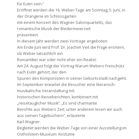
für Eutin sein.“
Eröffnet werden die 16. Weber-Tage am Sonntag, 5. Juni, in
der Orangerie im Schlossgarten
mit einem Konzert des Wagner-Salonquartetts, das
romantische Musik der Biedermeierzeit
präsentiert.
In diesem Jahr werden zwei Vorträge angeboten:
Am Ende Juni wird Prof. Dr. Joachim Veit die Frage erörtern,
ob Weber tatsächlich ein
Romantiker war oder nicht eher ein Realist.
Am 24. August folgt der Vortrag Warum Webers Freischütz
nach Eutin gehört, der den
Spuren des Komponisten in seiner Geburtsstadt nachgeht.
Im September erwartet die Besucher eine literarisch-
musikalische Veranstaltung mit
historischen Reiseberichten, kombiniert mit
„reisetauglicher Musik“. „Es sind charmante
Berichte aus Webers Zeit; unter anderem lesen wir auch
aus seinen Tagebüchern“, erläuterte
Karl-Wagner.
Begleitet werden die Weber-Tage von einer Ausstellung im
Ostholstein-Museum: Kostüme