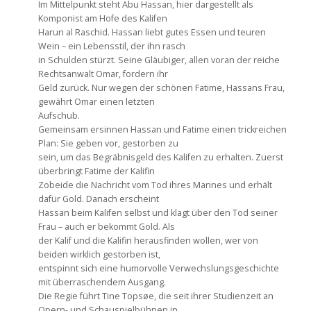
Im Mittelpunkt steht Abu Hassan, hier dargestellt als
Komponist am Hofe des Kalifen
Harun al Raschid. Hassan liebt gutes Essen und teuren
Wein – ein Lebensstil, der ihn rasch
in Schulden stürzt. Seine Gläubiger, allen voran der reiche
Rechtsanwalt Omar, fordern ihr
Geld zurück. Nur wegen der schönen Fatime, Hassans Frau,
gewährt Omar einen letzten
Aufschub.
Gemeinsam ersinnen Hassan und Fatime einen trickreichen
Plan: Sie geben vor, gestorben zu
sein, um das Begräbnisgeld des Kalifen zu erhalten. Zuerst
überbringt Fatime der Kalifin
Zobeide die Nachricht vom Tod ihres Mannes und erhält
dafür Gold. Danach erscheint
Hassan beim Kalifen selbst und klagt über den Tod seiner
Frau – auch er bekommt Gold. Als
der Kalif und die Kalifin herausfinden wollen, wer von
beiden wirklich gestorben ist,
entspinnt sich eine humorvolle Verwechslungsgeschichte
mit überraschendem Ausgang.
Die Regie führt Tine Topsøe, die seit ihrer Studienzeit an
Opern- und Schauspielbühnen in