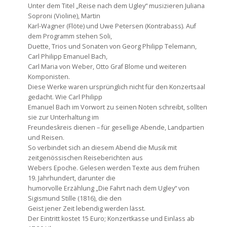
Unter dem Titel „Reise nach dem Ugley“ musizieren Juliana
Soproni (Violine), Martin
Karl-Wagner (Flöte) und Uwe Petersen (Kontrabass). Auf
dem Programm stehen Soli,
Duette, Trios und Sonaten von Georg Philipp Telemann,
Carl Philipp Emanuel Bach,
Carl Maria von Weber, Otto Graf Blome und weiteren
Komponisten.
Diese Werke waren ursprünglich nicht für den Konzertsaal
gedacht. Wie Carl Philipp
Emanuel Bach im Vorwort zu seinen Noten schreibt, sollten
sie zur Unterhaltung im
Freundeskreis dienen – für gesellige Abende, Landpartien
und Reisen.
So verbindet sich an diesem Abend die Musik mit
zeitgenössischen Reiseberichten aus
Webers Epoche. Gelesen werden Texte aus dem frühen
19. Jahrhundert, darunter die
humorvolle Erzählung „Die Fahrt nach dem Ugley“ von
Sigismund Stille (1816), die den
Geist jener Zeit lebendig werden lässt.
Der Eintritt kostet 15 Euro; Konzertkasse und Einlass ab