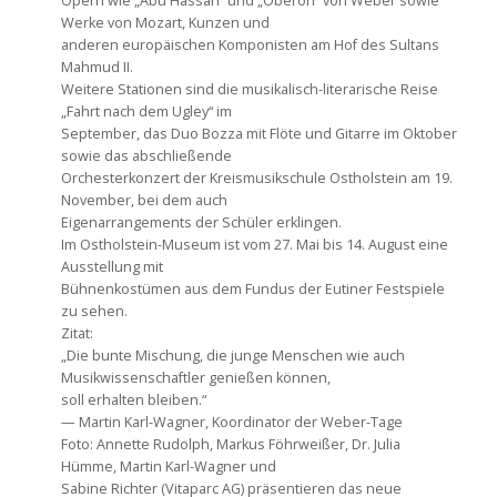
Opern wie „Abu Hassan“ und „Oberon“ von Weber sowie
Werke von Mozart, Kunzen und
anderen europäischen Komponisten am Hof des Sultans
Mahmud II.
Weitere Stationen sind die musikalisch-literarische Reise
„Fahrt nach dem Ugley“ im
September, das Duo Bozza mit Flöte und Gitarre im Oktober
sowie das abschließende
Orchesterkonzert der Kreismusikschule Ostholstein am 19.
November, bei dem auch
Eigenarrangements der Schüler erklingen.
Im Ostholstein-Museum ist vom 27. Mai bis 14. August eine
Ausstellung mit
Bühnenkostümen aus dem Fundus der Eutiner Festspiele
zu sehen.
Zitat:
„Die bunte Mischung, die junge Menschen wie auch
Musikwissenschaftler genießen können,
soll erhalten bleiben.“
— Martin Karl-Wagner, Koordinator der Weber-Tage
Foto: Annette Rudolph, Markus Föhrweißer, Dr. Julia
Hümme, Martin Karl-Wagner und
Sabine Richter (Vitaparc AG) präsentieren das neue