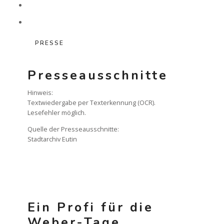
WEBER-QUIZ, SPIELE & MEHR
PRESSE
RUNDFAHRT
Presseausschnitte
Hinweis:
AUSSTELLUNG
Textwiedergabe per Texterkennung (OCR).
Lesefehler möglich.
Quelle der Presseausschnitte:
Stadtarchiv Eutin
Ein Profi für die
Weber-Tage