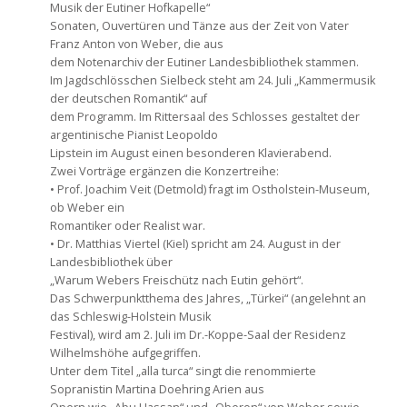
Musik der Eutiner Hofkapelle“
Sonaten, Ouvertüren und Tänze aus der Zeit von Vater
Franz Anton von Weber, die aus
dem Notenarchiv der Eutiner Landesbibliothek stammen.
Im Jagdschlösschen Sielbeck steht am 24. Juli „Kammermusik
der deutschen Romantik“ auf
dem Programm. Im Rittersaal des Schlosses gestaltet der
argentinische Pianist Leopoldo
Lipstein im August einen besonderen Klavierabend.
Zwei Vorträge ergänzen die Konzertreihe:
• Prof. Joachim Veit (Detmold) fragt im Ostholstein-Museum,
ob Weber ein
Romantiker oder Realist war.
• Dr. Matthias Viertel (Kiel) spricht am 24. August in der
Landesbibliothek über
„Warum Webers Freischütz nach Eutin gehört“.
Das Schwerpunktthema des Jahres, „Türkei“ (angelehnt an
das Schleswig-Holstein Musik
Festival), wird am 2. Juli im Dr.-Koppe-Saal der Residenz
Wilhelmshöhe aufgegriffen.
Unter dem Titel „alla turca“ singt die renommierte
Sopranistin Martina Doehring Arien aus