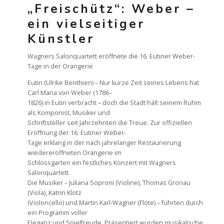
„Freischütz“: Weber –
ein vielseitiger
Künstler
Wagners Salonquartett eröffnete die 16. Eutiner Weber-
Tage in der Orangerie
Eutin (Ulrike Benthien) – Nur kurze Zeit seines Lebens hat
Carl Maria von Weber (1786–
1826) in Eutin verbracht – doch die Stadt hält seinem Ruhm
als Komponist, Musiker und
Schriftsteller seit Jahrzehnten die Treue. Zur offiziellen
Eröffnung der 16. Eutiner Weber-
Tage erklang in der nach jahrelanger Restaurierung
wiedereröffneten Orangerie im
Schlossgarten ein festliches Konzert mit Wagners
Salonquartett.
Die Musiker – Juliana Soproni (Violine), Thomas Gronau
(Viola), Katrin Klotz
(Violoncello) und Martin Karl-Wagner (Flöte) – führten durch
ein Programm voller
Eleganz und Spielfreude. Präsentiert wurden musikalische