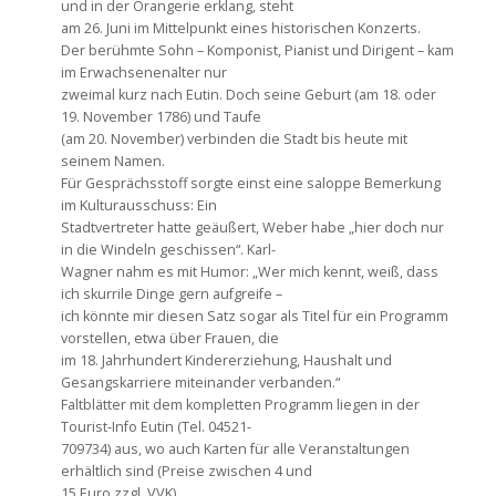
und in der Orangerie erklang, steht
am 26. Juni im Mittelpunkt eines historischen Konzerts.
Der berühmte Sohn – Komponist, Pianist und Dirigent – kam
im Erwachsenenalter nur
zweimal kurz nach Eutin. Doch seine Geburt (am 18. oder
19. November 1786) und Taufe
(am 20. November) verbinden die Stadt bis heute mit
seinem Namen.
Für Gesprächsstoff sorgte einst eine saloppe Bemerkung
im Kulturausschuss: Ein
Stadtvertreter hatte geäußert, Weber habe „hier doch nur
in die Windeln geschissen“. Karl-
Wagner nahm es mit Humor: „Wer mich kennt, weiß, dass
ich skurrile Dinge gern aufgreife –
ich könnte mir diesen Satz sogar als Titel für ein Programm
vorstellen, etwa über Frauen, die
im 18. Jahrhundert Kindererziehung, Haushalt und
Gesangskarriere miteinander verbanden.“
Faltblätter mit dem kompletten Programm liegen in der
Tourist-Info Eutin (Tel. 04521-
709734) aus, wo auch Karten für alle Veranstaltungen
erhältlich sind (Preise zwischen 4 und
15 Euro zzgl. VVK).