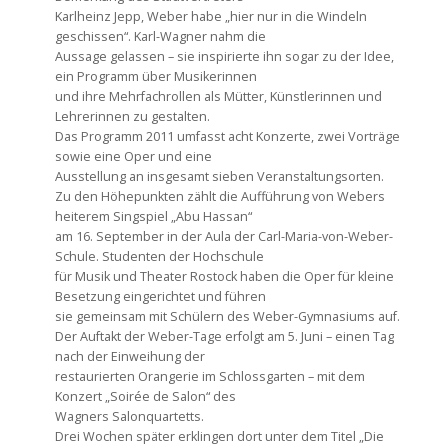
Karlheinz Jepp, Weber habe „hier nur in die Windeln
geschissen“. Karl-Wagner nahm die
Aussage gelassen – sie inspirierte ihn sogar zu der Idee,
ein Programm über Musikerinnen
und ihre Mehrfachrollen als Mütter, Künstlerinnen und
Lehrerinnen zu gestalten.
Das Programm 2011 umfasst acht Konzerte, zwei Vorträge
sowie eine Oper und eine
Ausstellung an insgesamt sieben Veranstaltungsorten.
Zu den Höhepunkten zählt die Aufführung von Webers
heiterem Singspiel „Abu Hassan“
am 16. September in der Aula der Carl-Maria-von-Weber-
Schule. Studenten der Hochschule
für Musik und Theater Rostock haben die Oper für kleine
Besetzung eingerichtet und führen
sie gemeinsam mit Schülern des Weber-Gymnasiums auf.
Der Auftakt der Weber-Tage erfolgt am 5. Juni – einen Tag
nach der Einweihung der
restaurierten Orangerie im Schlossgarten – mit dem
Konzert „Soirée de Salon“ des
Wagners Salonquartetts.
Drei Wochen später erklingen dort unter dem Titel „Die