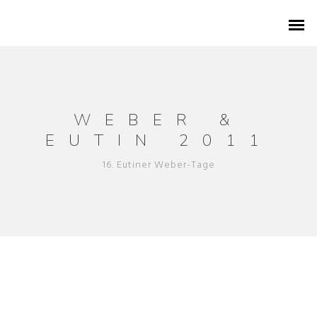
WEBER &
1786 – GEBURT IN EUTIN
EUTIN 2011
16. Eutiner Weber-Tage
1802 – WEBER IN EUTIN
KONZERTREISE 1820
FESTSPIELE AB 1951
ZEITREISE DURCH 240 JAHRE
ARCHIVSCHÄTZE AUS EUTIN