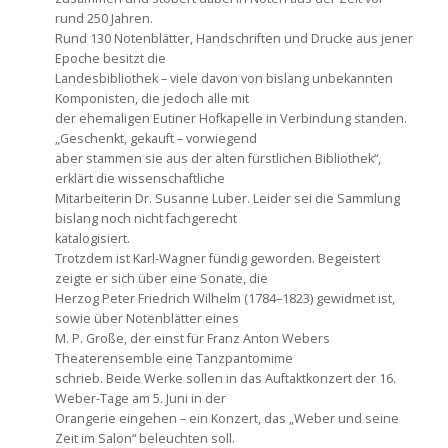
rund 250 Jahren.
Rund 130 Notenblätter, Handschriften und Drucke aus jener
Epoche besitzt die
Landesbibliothek – viele davon von bislang unbekannten
Komponisten, die jedoch alle mit
der ehemaligen Eutiner Hofkapelle in Verbindung standen.
„Geschenkt, gekauft – vorwiegend
aber stammen sie aus der alten fürstlichen Bibliothek“,
erklärt die wissenschaftliche
Mitarbeiterin Dr. Susanne Luber. Leider sei die Sammlung
bislang noch nicht fachgerecht
katalogisiert.
Trotzdem ist Karl-Wagner fündig geworden. Begeistert
zeigte er sich über eine Sonate, die
Herzog Peter Friedrich Wilhelm (1784–1823) gewidmet ist,
sowie über Notenblätter eines
M. P. Große, der einst für Franz Anton Webers
Theaterensemble eine Tanzpantomime
schrieb. Beide Werke sollen in das Auftaktkonzert der 16.
Weber-Tage am 5. Juni in der
Orangerie eingehen – ein Konzert, das „Weber und seine
Zeit im Salon“ beleuchten soll.