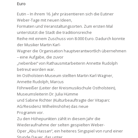
Euro
Eutin – In ihrem 16. Jahr präsentieren sich die Eutiner
Weber-Tage mit neuen Ideen,
Formaten und Veranstaltungsorten. Zum ersten Mal
unterstützt die Stadt die traditionsreiche
Reihe mit einem Zuschuss von 8.000 Euro. Dadurch konnte
der Musiker Martin Karl-
Wagner die Organisation hauptverantwortlich übernehmen
– eine Aufgabe, die zuvor
„nebenbei“ von Rathausmitarbeiterin Annette Rudolph
betreut worden war.
Im Ostholstein-Museum stellten Martin Karl-Wagner,
Annette Rudolph, Marcus
Föhrweißer (Leiter der Kreismusikschule Ostholstein),
Museumsleiterin Dr. Julia Hümme
und Sabine Richter (Kulturbeauftragte der Vitaparc
AG/Residenz Wilhelmshöhe) das neue
Programm vor.
Zu den Höhepunkten zählt in diesem Jahr die
Wiederaufnahme der selten gespielten Weber-
Oper „Abu Hassan“, ein heiteres Singspiel von rund einer
Stunde Dauer, das unter