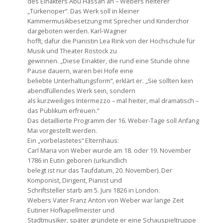
des Einakters Abu Hassan an – Webers heiterer
„Türkenoper“. Das Werk soll in kleiner
Kammermusikbesetzung mit Sprecher und Kinderchor
dargeboten werden. Karl-Wagner
hofft, dafür die Pianistin Lea Rink von der Hochschule für
Musik und Theater Rostock zu
gewinnen. „Diese Einakter, die rund eine Stunde ohne
Pause dauern, waren bei Hofe eine
beliebte Unterhaltungsform“, erklärt er. „Sie sollten kein
abendfüllendes Werk sein, sondern
als kurzweiliges Intermezzo – mal heiter, mal dramatisch –
das Publikum erfreuen.“
Das detaillierte Programm der 16. Weber-Tage soll Anfang
Mai vorgestellt werden.
Ein „vorbelastetes“ Elternhaus:
Carl Maria von Weber wurde am 18. oder 19. November
1786 in Eutin geboren (urkundlich
belegt ist nur das Taufdatum, 20. November). Der
Komponist, Dirigent, Pianist und
Schriftsteller starb am 5. Juni 1826 in London.
Webers Vater Franz Anton von Weber war lange Zeit
Eutiner Hofkapellmeister und
Stadtmusiker, später gründete er eine Schauspieltruppe