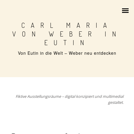
CARL MARIA
VON WEBER IN
EUTIN
Von Eutin in die Welt – Weber neu entdecken
1786 – GEBURT IN EUTIN
1802 – WEBER IN EUTIN
KONZERTREISE 1820
Fiktive Ausstellungsräume – digital konzipiert und multimedial
FESTSPIELE AB 1951
gestaltet.
ZEITREISE DURCH 240 JAHRE
ARCHIVSCHÄTZE AUS EUTIN