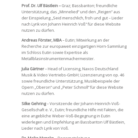
Prof. Dr. Ulf Bästlein –
Graz; Bassbariton; freundliche
Unterstützung, das „Minnelied“ und den „Reigen“ aus
der Einspielung „Seid menschlich, froh und gut – Lieder
nach Lyrik von Johann Heinrich Voß“ für diese Website
nutzen zu dürfen.
Andreas Förster, MBA
– Eutin; Mitwirkung an der
Recherche zur europaweit einzigartigen Horn-Sammlung
im Schloss Eutin sowie Expertise als
Metallblasinstrumentenmachermeister.
Julia Gärtner
– Head of Licensing, Naxos Deutschland
Musik & Video Vertriebs-GmbH; Lizenzierung von op. 46
sowie freundliche Unterstützung, Musikbeispiele der
Opern „Oberon“ und „Peter Schmoll“ für diese Website
nutzen zu dürfen.
Silke Gehring
– Vorsitzende der Johann-Heinrich-Voß-
Gesellschaft e. V., Eutin; freundliche Hilfe mit Fakten, die
eine angebliche Weber-Voß-Begegnung in Eutin
widerlegen und Empfehlung an Bassbariton Ulf Bästlein,
Lieder nach Lyrik von Voß.