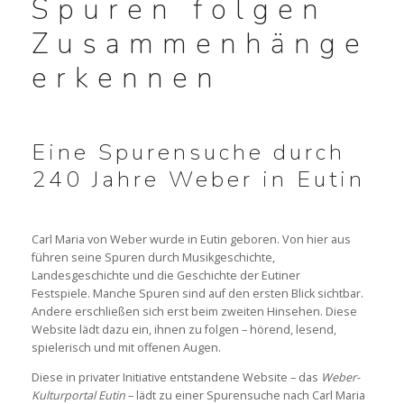
Spuren folgen
Zusammenhänge
NACHKLANG 2026
erkennen
x
WEBER UND DAS HORN
Eine Spurensuche durch
KLINGENDES LIBRETTO „OBERON“
240 Jahre Weber in Eutin
x
KLINGENDES LIBRETTO „PETER SCHMOLL“
Carl Maria von Weber wurde in Eutin geboren. Von hier aus
führen seine Spuren durch Musikgeschichte,
WEBER & TISCHBEIN HÖREN
Landesgeschichte und die Geschichte der Eutiner
Festspiele. Manche Spuren sind auf den ersten Blick sichtbar.
WEBER & VOSS HÖREN
Andere erschließen sich erst beim zweiten Hinsehen. Diese
Website lädt dazu ein, ihnen zu folgen – hörend, lesend,
spielerisch und mit offenen Augen.
Diese in privater Initiative entstandene Website – das
Weber-
SPIELPLAN 2026
Kulturportal Eutin
– lädt zu einer Spurensuche nach Carl Maria