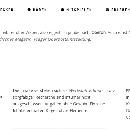
DECKEN
🟢 HÖREN
🟡 MITSPIELEN
🔴 ERLEBE
hreibt er über Weber, also eigentlich ja über sich.
Oberon:
Auch er ist
adisches Magazin, Prager Operpostamtszeitung.
Die Inhalte verstehen sich als
Werkstatt-Edition.
Trotz
P
it
sorgfältiger Recherche sind Irrtümer nicht
I
ausgeschlossen. Angaben ohne Gewähr. Einzelne
K
Inhalte enthalten KI-gestützte Elemente.
D
Co