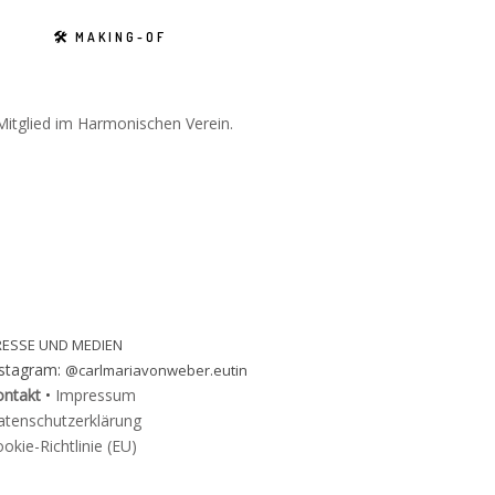
N
🛠 MAKING-OF
 Mitglied im Harmonischen Verein.
RESSE UND MEDIEN
nstagram:
@carlmariavonweber.eutin
ontakt
•
Impressum
atenschutzerklärung
okie-Richtlinie (EU)