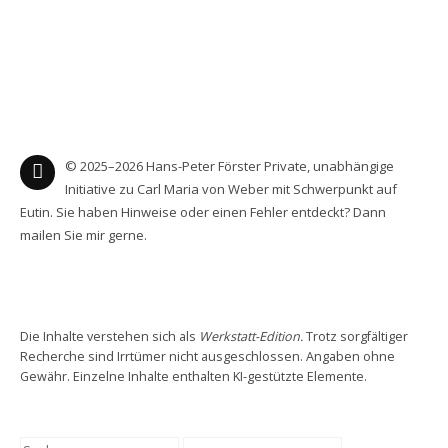
NACHKLANG 2026
„KLINGENDES LIBRETTO“: OBERON
© 2025–2026 Hans-Peter Förster Private, unabhängige
„KLINGENDES LIBRETTO“: PETER SCHMOLL
Initiative zu Carl Maria von Weber mit Schwerpunkt auf
Eutin. Sie haben Hinweise oder einen Fehler entdeckt? Dann
mailen Sie mir gerne.
WEBER UND DAS HORN
WEBER & VOSS HÖREN
Die Inhalte verstehen sich als
Werkstatt-Edition.
Trotz sorgfältiger
WEBER & TISCHBEIN HÖREN
Recherche sind Irrtümer nicht ausgeschlossen. Angaben ohne
Gewähr. Einzelne Inhalte enthalten KI-gestützte Elemente.
SPIELPLAN 2026