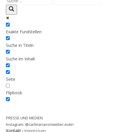
WEBER-QUIZ, SPIELE & MEHR
Exakte Fundstellen
RUNDFAHRT
Suche in Titeln
AUSSTELLUNG
Suche im Inhalt
Seite
Flipbook
PRESSE UND MEDIEN
@carlmariavonweber.eutin
Instagram:
Kontakt
Impressum
•