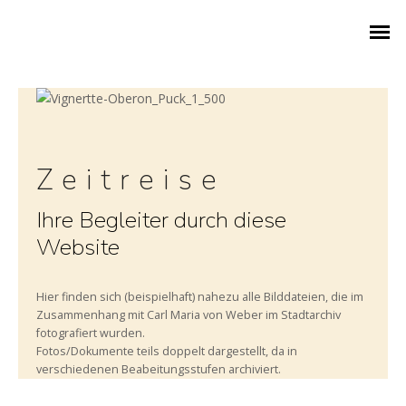
1786 – GEBURT IN EUTIN
Zeitreise
Ihre Begleiter durch diese
1802 – WEBER IN EUTIN
Website
KONZERTREISE 1820
Hier finden sich (beispielhaft) nahezu alle Bilddateien, die im
FESTSPIELE AB 1951
Zusammenhang mit Carl Maria von Weber im Stadtarchiv
fotografiert wurden.
ZEITREISE DURCH 240 JAHRE
Fotos/Dokumente teils doppelt dargestellt, da in
verschiedenen Beabeitungsstufen archiviert.
ARCHIVSCHÄTZE AUS EUTIN