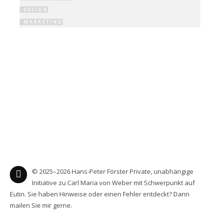
DESIGN
NACHKLANG 2026
MARKETING
„KLINGENDES LIBRETTO“: OBERON
„KLINGENDES LIBRETTO“: PETER SCHMOLL
WEBER UND DAS HORN
WEBER & VOSS HÖREN
WEBER & TISCHBEIN HÖREN
© 2025–2026 Hans-Peter Förster Private, unabhängige
Initiative zu Carl Maria von Weber mit Schwerpunkt auf
Eutin. Sie haben Hinweise oder einen Fehler entdeckt? Dann
mailen Sie mir gerne.
SPIELPLAN 2026