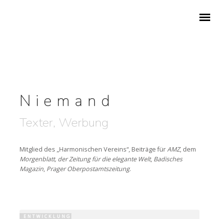
1786 – GEBURT IN EUTIN
Niemand
1802 – WEBER IN EUTIN
Texter, Werbung
KONZERTREISE 1820
Mitglied des „Harmonischen Vereins“, Beiträge für
AMZ
, dem
Morgenblatt, der Zeitung für die elegante Welt
,
Badisches
FESTSPIELE AB 1951
Magazin
,
Prager Oberpostamtszeitung
.
ZEITREISE DURCH 240 JAHRE
ARCHIVSCHÄTZE AUS EUTIN
ENTWICKLUNG