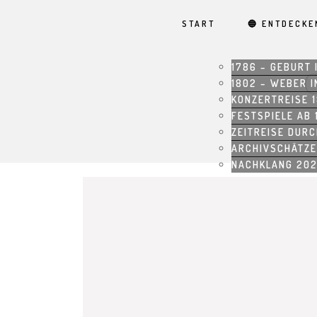
START
🔵 ENTDECKE
1786 – GEBURT 
1802 – WEBER I
KONZERTREISE 
FESTSPIELE AB 
ZEITREISE DUR
ARCHIVSCHÄTZE
NACHKLANG 20