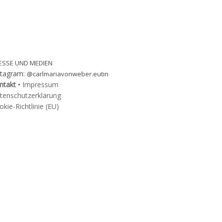
ESSE UND MEDIEN
stagram:
@carlmariavonweber.eutin
ntakt
•
Impressum
tenschutzerklärung
kie-Richtlinie (EU)