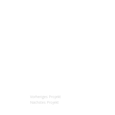
Dramatically pontificate e-business growth strategi
Collaboratively repurpose backward-compatible inter
Progressively evisculate web-enabled convergence 
DATE:
2017/04/28
CLIENT:
Envato
SKILLS:
Illustrator / Photoshop
Vorheriges Projekt
Nächstes Projekt