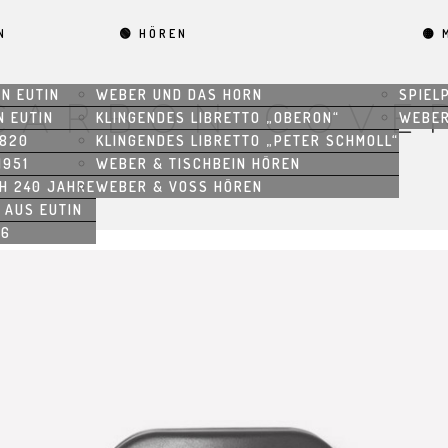
N
🟢 HÖREN
🟡 
IN EUTIN
WEBER UND DAS HORN
SPIEL
CARBON COVE
N EUTIN
KLINGENDES LIBRETTO „OBERON“
WEBER
1820
KLINGENDES LIBRETTO „PETER SCHMOLL“
1951
WEBER & TISCHBEIN HÖREN
CH 240 JAHRE
WEBER & VOSS HÖREN
 AUS EUTIN
26