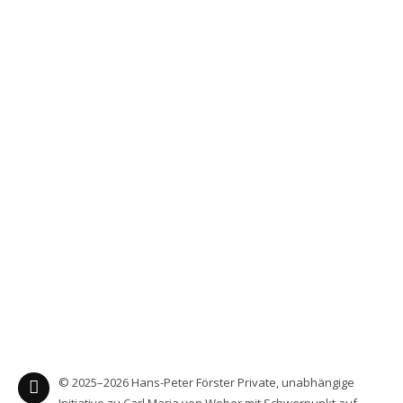
© 2025–2026 Hans-Peter Förster Private, unabhängige
Initiative zu Carl Maria von Weber mit Schwerpunkt auf