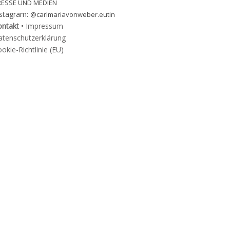
RESSE UND MEDIEN
nstagram:
@carlmariavonweber.eutin
ontakt
•
Impressum
atenschutzerklärung
okie-Richtlinie (EU)