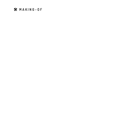
N
🛠 MAKING-OF