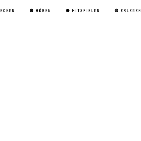
DECKEN
🟢 HÖREN
🟡 MITSPIELEN
🔴 ERLEBE