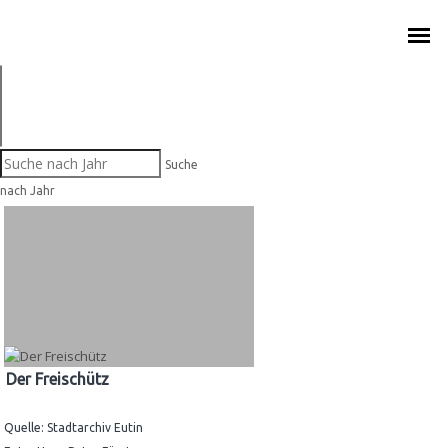
Suche
1786 – GEBURT IN EUTIN
nach Jahr
1802 – WEBER IN EUTIN
KONZERTREISE 1820
FESTSPIELE AB 1951
Der Freischütz
ZEITREISE DURCH 240 JAHRE
Quelle: Stadtarchiv Eutin
ARCHIVSCHÄTZE AUS EUTIN