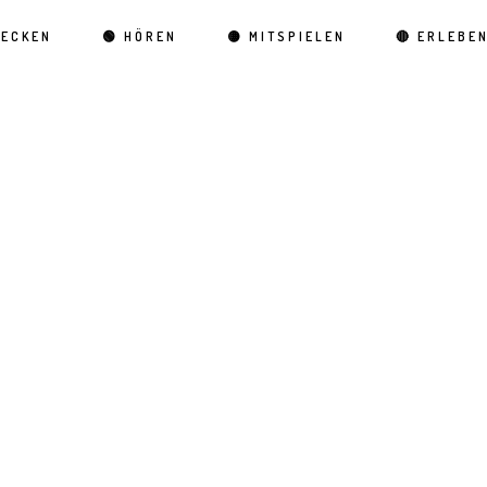
DECKEN
🟢 HÖREN
🟡 MITSPIELEN
🔴 ERLEBE