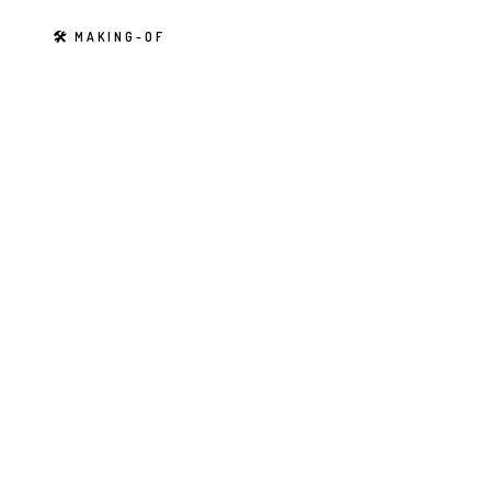
N
🛠 MAKING-OF