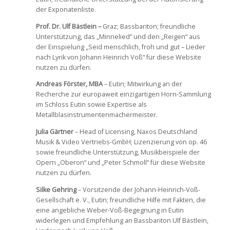
der Exponatenliste.
Prof. Dr. Ulf Bästlein –
Graz; Bassbariton; freundliche
Unterstützung, das „Minnelied“ und den „Reigen“ aus
der Einspielung „Seid menschlich, froh und gut – Lieder
nach Lyrik von Johann Heinrich Voß“ für diese Website
nutzen zu dürfen.
Andreas Förster, MBA
– Eutin; Mitwirkung an der
Recherche zur europaweit einzigartigen Horn-Sammlung
im Schloss Eutin sowie Expertise als
Metallblasinstrumentenmachermeister.
Julia Gärtner
– Head of Licensing, Naxos Deutschland
Musik & Video Vertriebs-GmbH; Lizenzierung von op. 46
sowie freundliche Unterstützung, Musikbeispiele der
Opern „Oberon“ und „Peter Schmoll“ für diese Website
nutzen zu dürfen.
Silke Gehring
– Vorsitzende der Johann-Heinrich-Voß-
Gesellschaft e. V., Eutin; freundliche Hilfe mit Fakten, die
eine angebliche Weber-Voß-Begegnung in Eutin
widerlegen und Empfehlung an Bassbariton Ulf Bästlein,