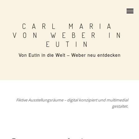
CARL MARIA
VON WEBER IN
EUTIN
Von Eutin in die Welt – Weber neu entdecken
1786 – GEBURT IN EUTIN
1802 – WEBER IN EUTIN
KONZERTREISE 1820
Fiktive Ausstellungsräume – digital konzipiert und multimedial
FESTSPIELE AB 1951
gestaltet.
ZEITREISE DURCH 240 JAHRE
ARCHIVSCHÄTZE AUS EUTIN