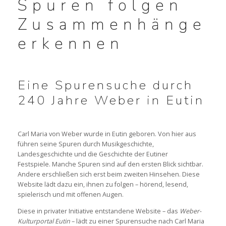
Spuren folgen
Zusammenhänge
NACHKLANG 2026
erkennen
x
„KLINGENDES LIBRETTO“: OBERON
Eine Spurensuche durch
„KLINGENDES LIBRETTO“: PETER SCHMOLL
240 Jahre Weber in Eutin
x
WEBER UND DAS HORN
Carl Maria von Weber wurde in Eutin geboren. Von hier aus
führen seine Spuren durch Musikgeschichte,
WEBER & VOSS HÖREN
Landesgeschichte und die Geschichte der Eutiner
Festspiele. Manche Spuren sind auf den ersten Blick sichtbar.
WEBER & TISCHBEIN HÖREN
Andere erschließen sich erst beim zweiten Hinsehen. Diese
Website lädt dazu ein, ihnen zu folgen – hörend, lesend,
spielerisch und mit offenen Augen.
Diese in privater Initiative entstandene Website – das
Weber-
SPIELPLAN 2026
Kulturportal Eutin
– lädt zu einer Spurensuche nach Carl Maria