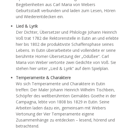
Begebenheiten aus Carl Maria von Webers
Geburtsstadt verbunden und laden zum Lesen, Hören
WEBER-QUIZ, SPIELE & MEHR
und Wiederentdecken ein.
Lied & Lyrik
Der Dichter, Übersetzer und Philologe Johann Heinrich
Voß trat 1782 die Rektorenstelle in Eutin an und erlebte
RUNDFAHRT
hier bis 1802 die produktivste Schaffensphase seines
Lebens. In Eutin überarbeitete und vollendete er seine
AUSSTELLUNG
berühmte Homer-Übersetzung der „Odüßee“. Carl
Maria von Weber vertonte zwei Gedichte von Voß. Sie
stehen hier unter „Lied & Lyrik“ auf dem Spielplan.
Temperamente & Charaktere
Wo sich Temperamente und Charaktere in Eutin
treffen: Der Maler Johann Heinrich Wilhelm Tischbein,
Schöpfer des weltberühmten Gemäldes Goethe in der
Campagna, lebte von 1808 bis 1829 in Eutin. Seine
Arbeiten laden dazu ein, gemeinsam mit Webers
Vertonung der Vier Temperamente eigene
Zusammenhänge zu entdecken – lesend, hörend und
betrachtend.