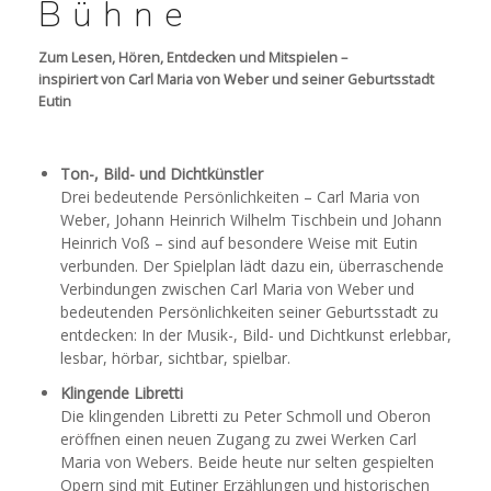
Bühne
NACHKLANG 2026
Zum Lesen, Hören, Entdecken und Mitspielen –
inspiriert von Carl Maria von Weber und seiner Geburtsstadt
Eutin
WEBER UND DAS HORN
Ton-, Bild- und Dichtkünstler
Drei bedeutende Persönlichkeiten – Carl Maria von
KLINGENDES LIBRETTO „OBERON“
Weber, Johann Heinrich Wilhelm Tischbein und Johann
Heinrich Voß – sind auf besondere Weise mit Eutin
KLINGENDES LIBRETTO „PETER SCHMOLL“
verbunden. Der Spielplan lädt dazu ein, überraschende
Verbindungen zwischen Carl Maria von Weber und
bedeutenden Persönlichkeiten seiner Geburtsstadt zu
WEBER & TISCHBEIN HÖREN
entdecken: In der Musik-, Bild- und Dichtkunst erlebbar,
lesbar, hörbar, sichtbar, spielbar.
WEBER & VOSS HÖREN
Klingende Libretti
Die klingenden Libretti zu Peter Schmoll und Oberon
eröffnen einen neuen Zugang zu zwei Werken Carl
Maria von Webers. Beide heute nur selten gespielten
SPIELPLAN 2026
Opern sind mit Eutiner Erzählungen und historischen