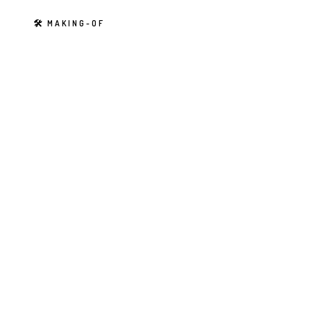
N
🛠 MAKING-OF