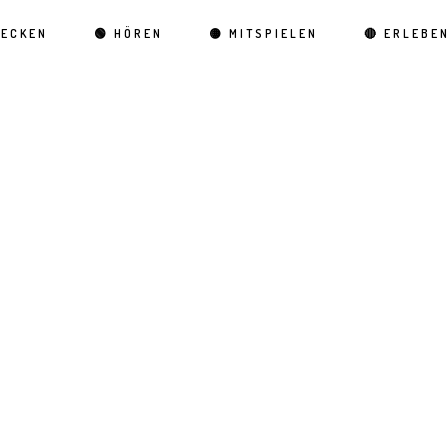
DECKEN
🟢 HÖREN
🟡 MITSPIELEN
🔴 ERLEBE