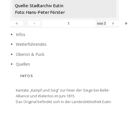
Quelle: Stadtarchiv Eutin
NACHKLANG 2026
Foto: Hans-Peter Förster
«
‹
›
»
von
3
Infos
WEBER UND DAS HORN
Weiterführendes
KLINGENDES LIBRETTO „OBERON“
Oberon & Puck
Quellen
KLINGENDES LIBRETTO „PETER SCHMOLL“
INFOS
WEBER & TISCHBEIN HÖREN
Kantate „Kampf und Sieg“ zur Feier der Siege bei Belle-
Alliance und Waterloo im Juni 1815.
WEBER & VOSS HÖREN
Das Original befindet sich in der Landesbibliothek Eutin.
SPIELPLAN 2026