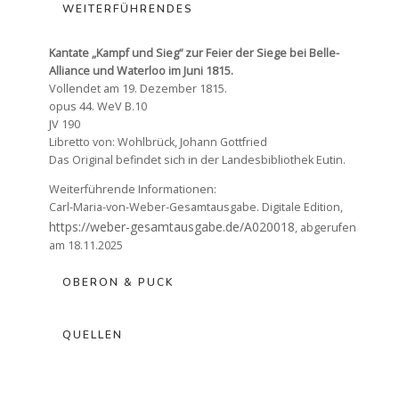
WEITERFÜHRENDES
WEBER-QUIZ, SPIELE & MEHR
Kantate „Kampf und Sieg“ zur Feier der Siege bei Belle-
Alliance und Waterloo im Juni 1815.
Vollendet am 19. Dezember 1815.
opus 44. WeV B.10
RUNDFAHRT
JV 190
Libretto von: Wohlbrück, Johann Gottfried
Das Original befindet sich in der Landesbibliothek Eutin.
AUSSTELLUNG
Weiterführende Informationen:
Carl-Maria-von-Weber-Gesamtausgabe. Digitale Edition,
https://weber-gesamtausgabe.de/A020018
, abgerufen
am 18.11.2025
OBERON & PUCK
QUELLEN