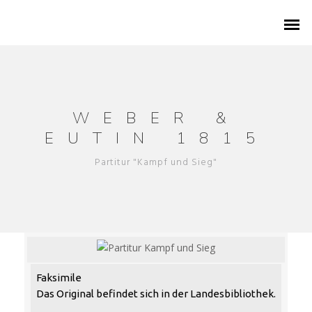
WEBER &
1786 – GEBURT IN EUTIN
EUTIN 1815
Partitur "Kampf und Sieg"
1802 – WEBER IN EUTIN
KONZERTREISE 1820
FESTSPIELE AB 1951
ZEITREISE DURCH 240 JAHRE
Faksimile
Das Original befindet sich in der Landesbibliothek.
ARCHIVSCHÄTZE AUS EUTIN