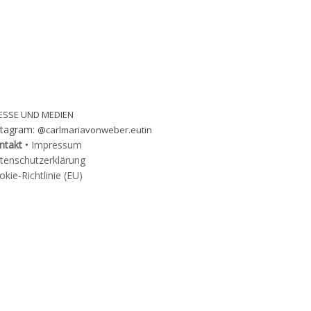
ESSE UND MEDIEN
stagram:
@carlmariavonweber.eutin
ntakt
•
Impressum
tenschutzerklärung
kie-Richtlinie (EU)