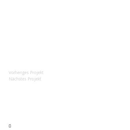
DATE:
2017/04/18
CLIENT:
Envato
SKILLS:
Photoshop
Vorheriges Projekt
Nächstes Projekt