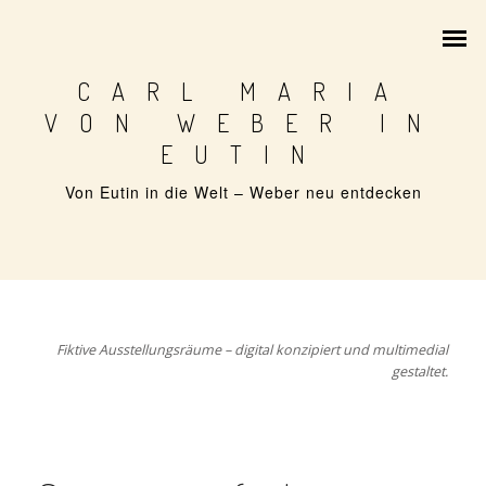
CARL MARIA
VON WEBER IN
EUTIN
Von Eutin in die Welt – Weber neu entdecken
1786 – GEBURT IN EUTIN
1802 – WEBER IN EUTIN
KONZERTREISE 1820
Fiktive Ausstellungsräume – digital konzipiert und multimedial
FESTSPIELE AB 1951
gestaltet.
ZEITREISE DURCH 240 JAHRE
ARCHIVSCHÄTZE AUS EUTIN