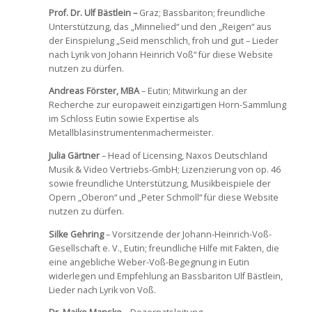
Prof. Dr. Ulf Bästlein –
Graz; Bassbariton; freundliche
Unterstützung, das „Minnelied“ und den „Reigen“ aus
der Einspielung „Seid menschlich, froh und gut – Lieder
nach Lyrik von Johann Heinrich Voß“ für diese Website
nutzen zu dürfen.
Andreas Förster, MBA
– Eutin; Mitwirkung an der
Recherche zur europaweit einzigartigen Horn-Sammlung
im Schloss Eutin sowie Expertise als
Metallblasinstrumentenmachermeister.
Julia Gärtner
– Head of Licensing, Naxos Deutschland
Musik & Video Vertriebs-GmbH; Lizenzierung von op. 46
sowie freundliche Unterstützung, Musikbeispiele der
Opern „Oberon“ und „Peter Schmoll“ für diese Website
nutzen zu dürfen.
Silke Gehring
– Vorsitzende der Johann-Heinrich-Voß-
Gesellschaft e. V., Eutin; freundliche Hilfe mit Fakten, die
eine angebliche Weber-Voß-Begegnung in Eutin
widerlegen und Empfehlung an Bassbariton Ulf Bästlein,
Lieder nach Lyrik von Voß.