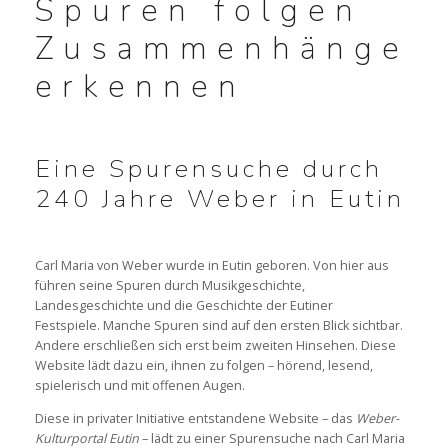
Spuren folgen
Zusammenhänge
NACHKLANG 2026
erkennen
x
„KLINGENDES LIBRETTO“: OBERON
Eine Spurensuche durch
„KLINGENDES LIBRETTO“: PETER SCHMOLL
240 Jahre Weber in Eutin
x
WEBER UND DAS HORN
Carl Maria von Weber wurde in Eutin geboren. Von hier aus
führen seine Spuren durch Musikgeschichte,
WEBER & VOSS HÖREN
Landesgeschichte und die Geschichte der Eutiner
Festspiele. Manche Spuren sind auf den ersten Blick sichtbar.
WEBER & TISCHBEIN HÖREN
Andere erschließen sich erst beim zweiten Hinsehen. Diese
Website lädt dazu ein, ihnen zu folgen – hörend, lesend,
spielerisch und mit offenen Augen.
Diese in privater Initiative entstandene Website – das
Weber-
SPIELPLAN 2026
Kulturportal Eutin
– lädt zu einer Spurensuche nach Carl Maria